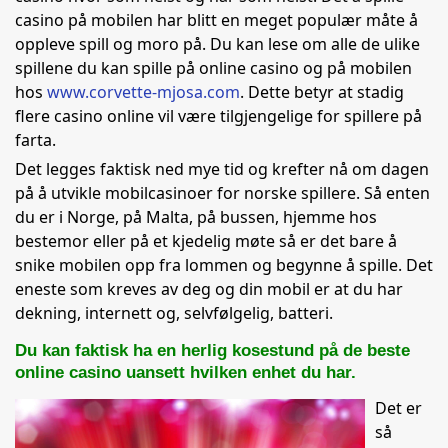
casino på mobilen har blitt en meget populær måte å
oppleve spill og moro på. Du kan lese om alle de ulike
spillene du kan spille på online casino og på mobilen
hos
www.corvette-mjosa.com
. Dette betyr at stadig
flere casino online vil være tilgjengelige for spillere på
farta.
Det legges faktisk ned mye tid og krefter nå om dagen
på å utvikle mobilcasinoer for norske spillere. Så enten
du er i Norge, på Malta, på bussen, hjemme hos
bestemor eller på et kjedelig møte så er det bare å
snike mobilen opp fra lommen og begynne å spille. Det
eneste som kreves av deg og din mobil er at du har
dekning, internett og, selvfølgelig, batteri.
Du kan faktisk ha en herlig kosestund på de beste
online casino uansett hvilken enhet du har.
Det er
så