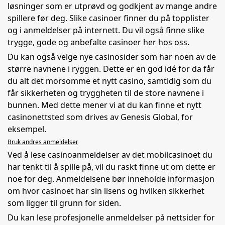
løsninger som er utprøvd og godkjent av mange andre
spillere før deg. Slike casinoer finner du på topplister
og i anmeldelser på internett. Du vil også finne slike
trygge, gode og anbefalte casinoer her hos oss.
Du kan også velge nye casinosider som har noen av de
større navnene i ryggen. Dette er en god idé for da får
du alt det morsomme et nytt casino, samtidig som du
får sikkerheten og tryggheten til de store navnene i
bunnen. Med dette mener vi at du kan finne et nytt
casinonettsted som drives av Genesis Global, for
eksempel.
Bruk andres anmeldelser
Ved å lese casinoanmeldelser av det mobilcasinoet du
har tenkt til å spille på, vil du raskt finne ut om dette er
noe for deg. Anmeldelsene bør inneholde informasjon
om hvor casinoet har sin lisens og hvilken sikkerhet
som ligger til grunn for siden.
Du kan lese profesjonelle anmeldelser på nettsider for