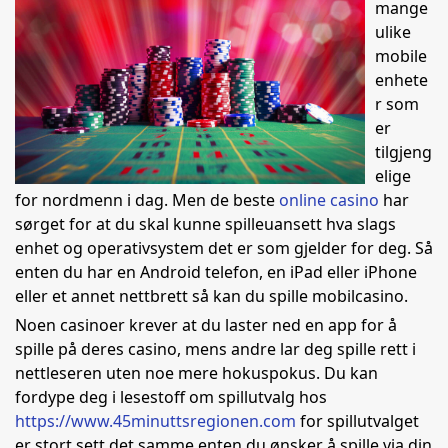
mange
ulike
mobile
enhete
r som
er
tilgjeng
elige
for nordmenn i dag. Men de beste
online casino
har
sørget for at du skal kunne spilleuansett hva slags
enhet og operativsystem det er som gjelder for deg. Så
enten du har en Android telefon, en iPad eller iPhone
eller et annet nettbrett så kan du spille mobilcasino.
Noen casinoer krever at du laster ned en app for å
spille på deres casino, mens andre lar deg spille rett i
nettleseren uten noe mere hokuspokus. Du kan
fordype deg i lesestoff om spillutvalg hos
https://www.45minuttsregionen.com
for spillutvalget
er stort sett det samme enten du ønsker å spille via din