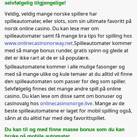
selvfølgelig tilgjengelige!
Veldig, veldig mange norske spillere har
spilleautomater, eller slots, som sin ultimate favoritt på
norsk online casino. Du kan lese mer om
spilleautomater samt få mange bra tips for spilling hos
www.onlinecasinonorway.net
.Spilleautomater kommer
med så mange bonus runder, gratis spinn og glede at
det er ikke rart at de er så populære.
Spilleautomatene kommer i alle mulige fasonger og
med så mange ulike og kule temaer at du alltid vil finne
den spilleautomaten som passer for deg som spiller.
Selvfølgelig finnes det mange andre spill på online
casino. Du klan lese om disse samt om bonuser og
casinovalg hos
onlinecasinonorge.live
. Mange av de
beste spilleautomatene er laget for mobil spilling også,
sånn at du alltid har med deg favorittspillet.
Du kan til og med finne masse bonus som du kan
bruke på mobile automater.