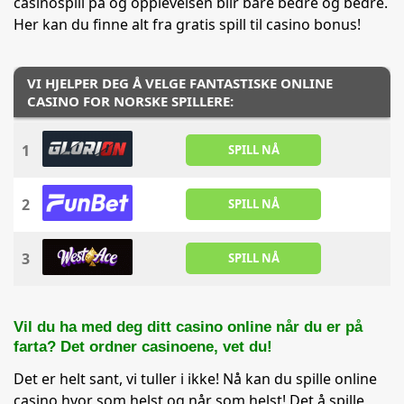
casinospill på og opplevelsen blir bare bedre og bedre.
Her kan du finne alt fra gratis spill til casino bonus!
VI HJELPER DEG Å VELGE FANTASTISKE ONLINE
CASINO FOR NORSKE SPILLERE:
1
SPILL NÅ
2
SPILL NÅ
3
SPILL NÅ
Vil du ha med deg ditt casino online når du er på
farta? Det ordner casinoene, vet du!
Det er helt sant, vi tuller i ikke! Nå kan du spille online
casino hvor som helst og når som helst! Det å spille